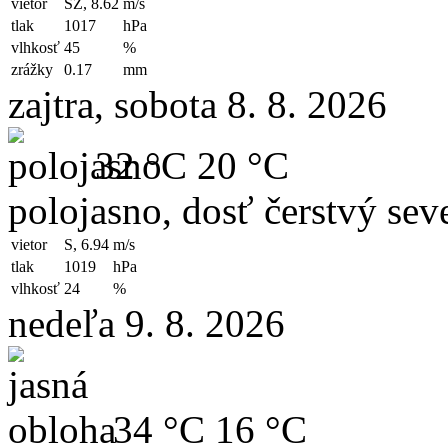
vietor
SZ, 8.62
m/s
tlak
1017
hPa
vlhkosť
45
%
zrážky
0.17
mm
zajtra, sobota 8. 8. 2026
32 °C
20 °C
polojasno, dosť čerstvý sev
vietor
S, 6.94
m/s
tlak
1019
hPa
vlhkosť
24
%
nedeľa 9. 8. 2026
34 °C
16 °C