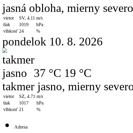
jasná obloha, mierny sever
vietor
SV, 4.11
m/s
tlak
1019
hPa
vlhkosť
24
%
pondelok 10. 8. 2026
37 °C
19 °C
takmer jasno, mierny sever
vietor
SZ, 4.71
m/s
tlak
1017
hPa
vlhkosť
21
%
Adresa