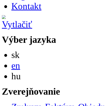
Kontakt
Výber jazyka
Slovensky
sk
English
en
Magyar
hu
Zverejňovanie