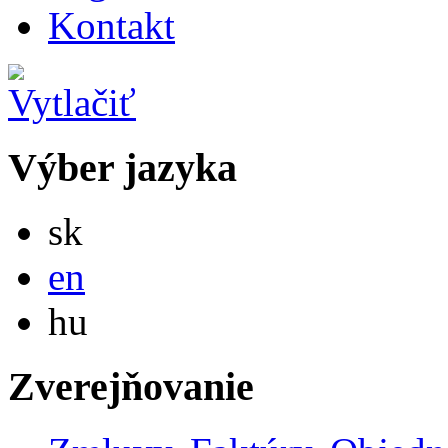
Kontakt
Výber jazyka
Slovensky
sk
English
en
Magyar
hu
Zverejňovanie