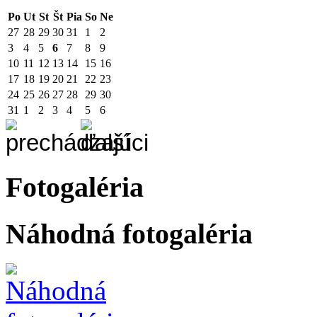
Po
Ut
St
Št
Pia
So
Ne
27
28
29
30
31
1
2
3
4
5
6
7
8
9
10
11
12
13
14
15
16
17
18
19
20
21
22
23
24
25
26
27
28
29
30
31
1
2
3
4
5
6
Fotogaléria
Náhodná fotogaléria