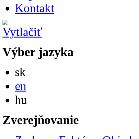
Kontakt
Výber jazyka
Slovensky
sk
English
en
Magyar
hu
Zverejňovanie