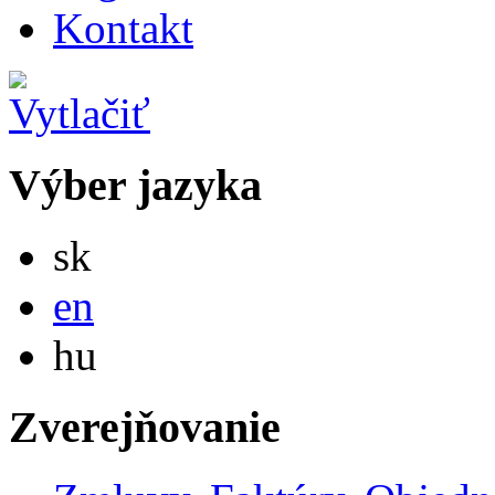
Kontakt
Výber jazyka
Slovensky
sk
English
en
Magyar
hu
Zverejňovanie