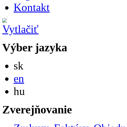
Kontakt
Výber jazyka
Slovensky
sk
English
en
Magyar
hu
Zverejňovanie