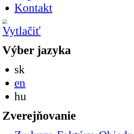
Kontakt
Výber jazyka
Slovensky
sk
English
en
Magyar
hu
Zverejňovanie