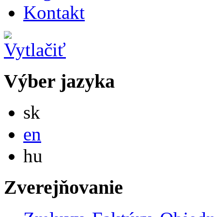
Kontakt
Výber jazyka
Slovensky
sk
English
en
Magyar
hu
Zverejňovanie