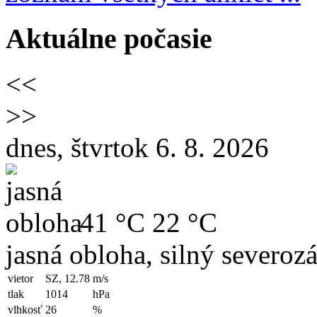
Aktuálne počasie
<<
>>
dnes, štvrtok 6. 8. 2026
41 °C
22 °C
jasná obloha, silný severoz
vietor
SZ, 12.78
m/s
tlak
1014
hPa
vlhkosť
26
%