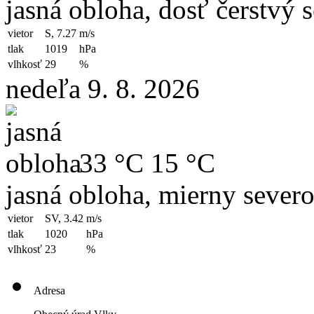
jasná obloha, dosť čerstvý 
vietor
S, 7.27
m/s
tlak
1019
hPa
vlhkosť
29
%
nedeľa 9. 8. 2026
33 °C
15 °C
jasná obloha, mierny sever
vietor
SV, 3.42
m/s
tlak
1020
hPa
vlhkosť
23
%
Adresa