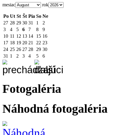
mesiac
rok
Po
Ut
St
Št
Pia
So
Ne
27
28
29
30
31
1
2
3
4
5
6
7
8
9
10
11
12
13
14
15
16
17
18
19
20
21
22
23
24
25
26
27
28
29
30
31
1
2
3
4
5
6
Fotogaléria
Náhodná fotogaléria