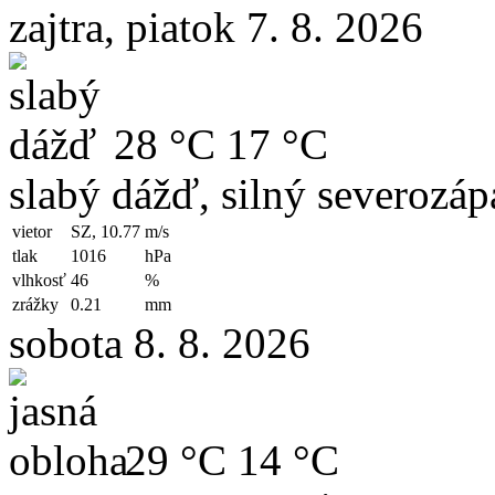
zajtra, piatok 7. 8. 2026
28 °C
17 °C
slabý dážď, silný severozáp
vietor
SZ, 10.77
m/s
tlak
1016
hPa
vlhkosť
46
%
zrážky
0.21
mm
sobota 8. 8. 2026
29 °C
14 °C