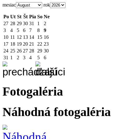
mesiac
rok
Po
Ut
St
Št
Pia
So
Ne
27
28
29
30
31
1
2
3
4
5
6
7
8
9
10
11
12
13
14
15
16
17
18
19
20
21
22
23
24
25
26
27
28
29
30
31
1
2
3
4
5
6
Fotogaléria
Náhodná fotogaléria