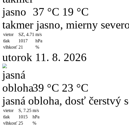
37 °C
19 °C
takmer jasno, mierny sever
vietor
SZ, 4.71
m/s
tlak
1017
hPa
vlhkosť
21
%
utorok 11. 8. 2026
39 °C
23 °C
jasná obloha, dosť čerstvý 
vietor
S, 7.25
m/s
tlak
1015
hPa
vlhkosť
25
%