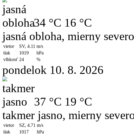
34 °C
16 °C
jasná obloha, mierny sever
vietor
SV, 4.11
m/s
tlak
1019
hPa
vlhkosť
24
%
pondelok 10. 8. 2026
37 °C
19 °C
takmer jasno, mierny sever
vietor
SZ, 4.71
m/s
tlak
1017
hPa