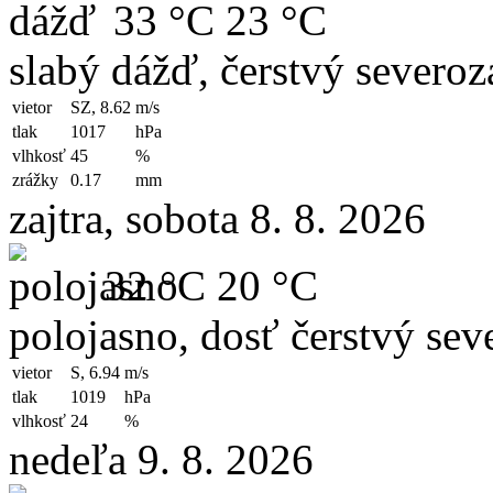
33 °C
23 °C
slabý dážď, čerstvý severoz
vietor
SZ, 8.62
m/s
tlak
1017
hPa
vlhkosť
45
%
zrážky
0.17
mm
zajtra, sobota 8. 8. 2026
32 °C
20 °C
polojasno, dosť čerstvý sev
vietor
S, 6.94
m/s
tlak
1019
hPa
vlhkosť
24
%
nedeľa 9. 8. 2026