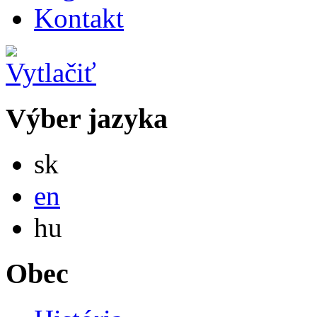
Kontakt
Výber jazyka
Slovensky
sk
English
en
Magyar
hu
Obec