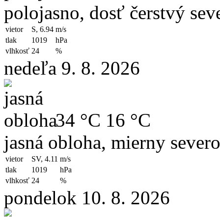
polojasno, dosť čerstvý sev
vietor
S, 6.94
m/s
tlak
1019
hPa
vlhkosť
24
%
nedeľa 9. 8. 2026
34 °C
16 °C
jasná obloha, mierny sever
vietor
SV, 4.11
m/s
tlak
1019
hPa
vlhkosť
24
%
pondelok 10. 8. 2026