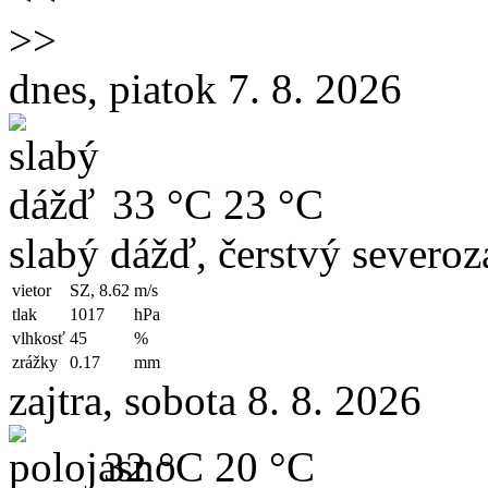
>>
dnes, piatok 7. 8. 2026
33 °C
23 °C
slabý dážď, čerstvý severoz
vietor
SZ, 8.62
m/s
tlak
1017
hPa
vlhkosť
45
%
zrážky
0.17
mm
zajtra, sobota 8. 8. 2026
32 °C
20 °C