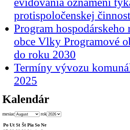
evidovania oznámení týka
protispoločenskej činnost
Program hospodárskeho r
obce Vlky Programové o
do roku 2030
Termíny vývozu komunál
2025
Kalendár
mesiac
rok
Po
Ut
St
Št
Pia
So
Ne