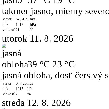
takmer jasno, mierny sever
vietor
SZ, 4.71
m/s
tlak
1017
hPa
vlhkosť
21
%
utorok 11. 8. 2026
39 °C
23 °C
jasná obloha, dosť čerstvý 
vietor
S, 7.25
m/s
tlak
1015
hPa
vlhkosť
25
%
streda 12. 8. 2026