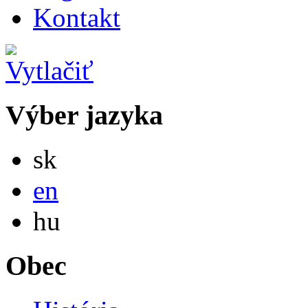
Kontakt
Výber jazyka
Slovensky
sk
English
en
Magyar
hu
Obec