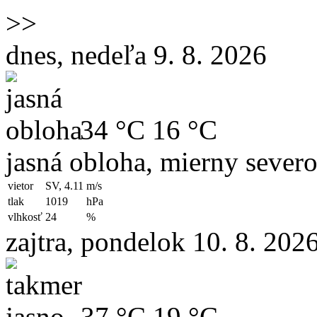
>>
dnes, nedeľa 9. 8. 2026
34 °C
16 °C
jasná obloha, mierny sever
vietor
SV, 4.11
m/s
tlak
1019
hPa
vlhkosť
24
%
zajtra, pondelok 10. 8. 202
37 °C
19 °C