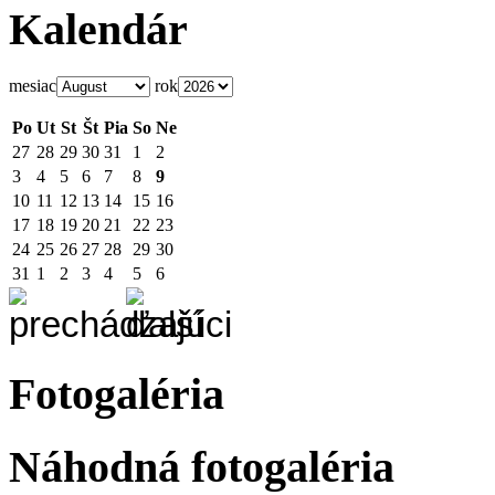
Kalendár
mesiac
rok
Po
Ut
St
Št
Pia
So
Ne
27
28
29
30
31
1
2
3
4
5
6
7
8
9
10
11
12
13
14
15
16
17
18
19
20
21
22
23
24
25
26
27
28
29
30
31
1
2
3
4
5
6
Fotogaléria
Náhodná fotogaléria