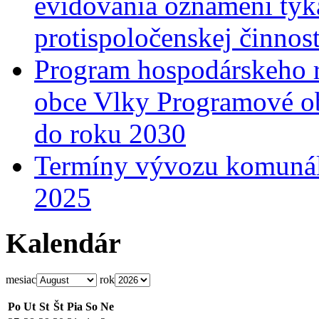
evidovania oznámení týka
protispoločenskej činnost
Program hospodárskeho r
obce Vlky Programové o
do roku 2030
Termíny vývozu komunál
2025
Kalendár
mesiac
rok
Po
Ut
St
Št
Pia
So
Ne