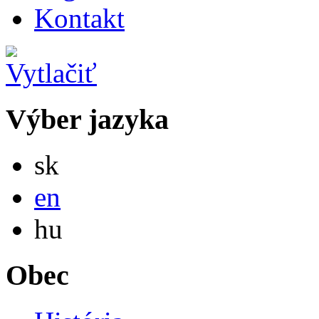
Kontakt
Výber jazyka
Slovensky
sk
English
en
Magyar
hu
Obec