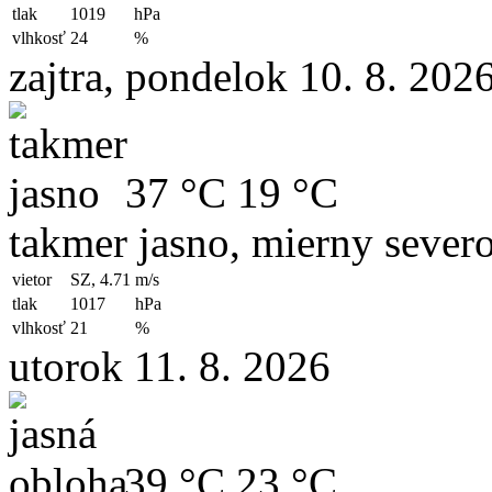
tlak
1019
hPa
vlhkosť
24
%
zajtra, pondelok 10. 8. 202
37 °C
19 °C
takmer jasno, mierny sever
vietor
SZ, 4.71
m/s
tlak
1017
hPa
vlhkosť
21
%
utorok 11. 8. 2026
39 °C
23 °C