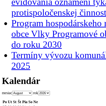
evidovania oznámení týka
protispoločenskej činnost
Program hospodárskeho r
obce Vlky Programové o
do roku 2030
Termíny vývozu komunál
2025
Kalendár
mesiac
rok
Po
Ut
St
Št
Pia
So
Ne