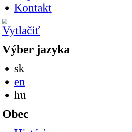
Kontakt
Výber jazyka
Slovensky
sk
English
en
Magyar
hu
Obec