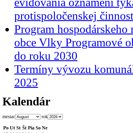
evidovania oznámení týka
protispoločenskej činnost
Program hospodárskeho r
obce Vlky Programové o
do roku 2030
Termíny vývozu komunál
2025
Kalendár
mesiac
rok
Po
Ut
St
Št
Pia
So
Ne