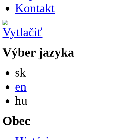
Kontakt
Výber jazyka
Slovensky
sk
English
en
Magyar
hu
Obec