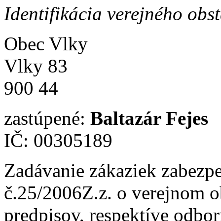
Identifikácia verejného obs
Obec Vlky
Vlky 83
900 44
zastúpené:
Baltazár Fejes
IČ: 00305189
Zadávanie zákaziek zabezp
č.25/2006Z.z. o verejnom ob
predpisov, respektíve odbor