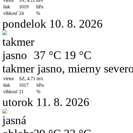
vietor
SV, 4.11
m/s
tlak
1019
hPa
vlhkosť
24
%
pondelok 10. 8. 2026
37 °C
19 °C
takmer jasno, mierny sever
vietor
SZ, 4.71
m/s
tlak
1017
hPa
vlhkosť
21
%
utorok 11. 8. 2026