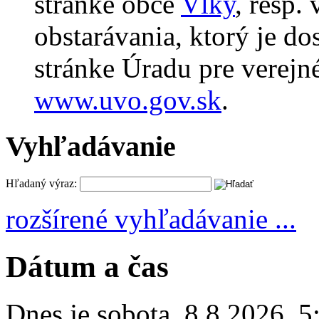
stránke obce
Vlky
, resp.
obstarávania, ktorý je d
stránke Úradu pre verejné
www.uvo.gov.sk
.
Vyhľadávanie
Hľadaný výraz:
rozšírené vyhľadávanie ...
Dátum a čas
Dnes je
sobota
,
8.8.2026
,
5