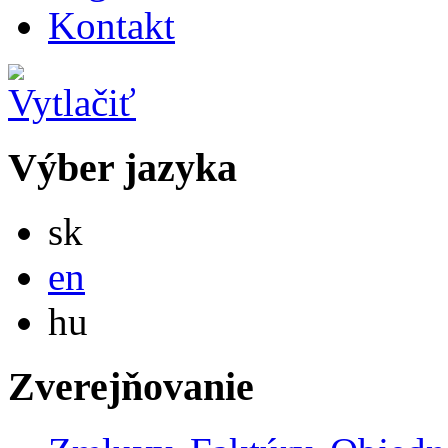
Kontakt
Výber jazyka
Slovensky
sk
English
en
Magyar
hu
Zverejňovanie