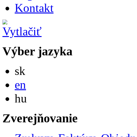
Kontakt
Výber jazyka
Slovensky
sk
English
en
Magyar
hu
Zverejňovanie