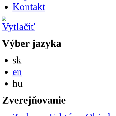
Kontakt
Výber jazyka
Slovensky
sk
English
en
Magyar
hu
Zverejňovanie