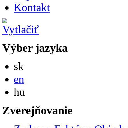
Kontakt
Výber jazyka
Slovensky
sk
English
en
Magyar
hu
Zverejňovanie