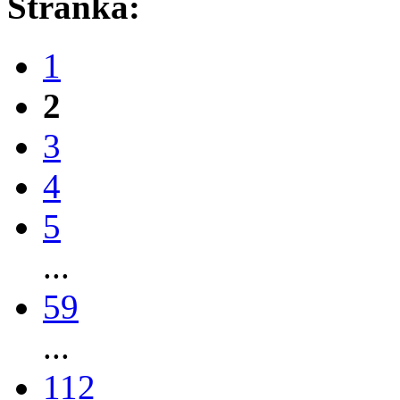
Stránka:
1
2
3
4
5
...
59
...
112