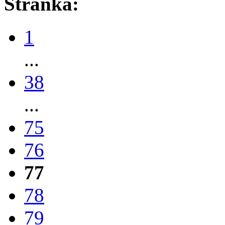
Stránka:
1
...
38
...
75
76
77
78
79