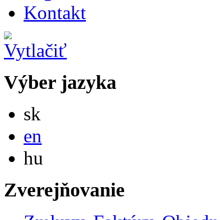
Kontakt
Výber jazyka
Slovensky
sk
English
en
Magyar
hu
Zverejňovanie