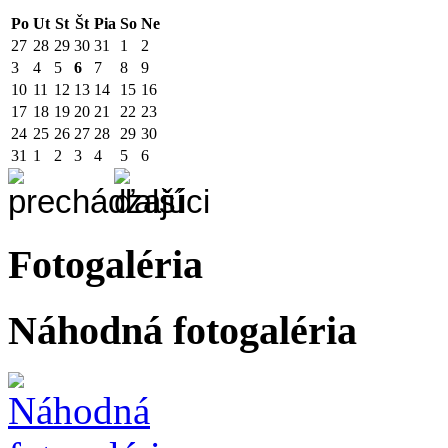
Po
Ut
St
Št
Pia
So
Ne
27
28
29
30
31
1
2
3
4
5
6
7
8
9
10
11
12
13
14
15
16
17
18
19
20
21
22
23
24
25
26
27
28
29
30
31
1
2
3
4
5
6
Fotogaléria
Náhodná fotogaléria