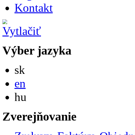
Kontakt
Výber jazyka
Slovensky
sk
English
en
Magyar
hu
Zverejňovanie