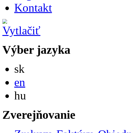
Kontakt
Výber jazyka
Slovensky
sk
English
en
Magyar
hu
Zverejňovanie