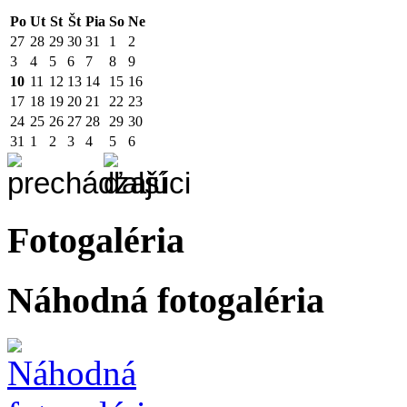
Po
Ut
St
Št
Pia
So
Ne
27
28
29
30
31
1
2
3
4
5
6
7
8
9
10
11
12
13
14
15
16
17
18
19
20
21
22
23
24
25
26
27
28
29
30
31
1
2
3
4
5
6
Fotogaléria
Náhodná fotogaléria