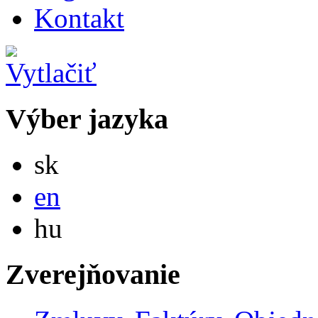
Kontakt
Výber jazyka
Slovensky
sk
English
en
Magyar
hu
Zverejňovanie