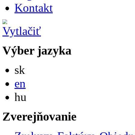
Kontakt
Výber jazyka
Slovensky
sk
English
en
Magyar
hu
Zverejňovanie