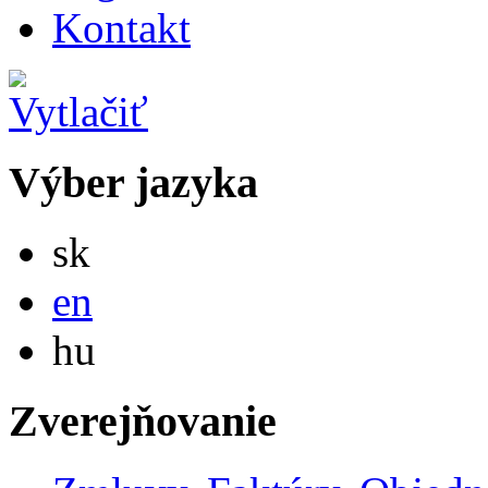
Kontakt
Výber jazyka
Slovensky
sk
English
en
Magyar
hu
Zverejňovanie