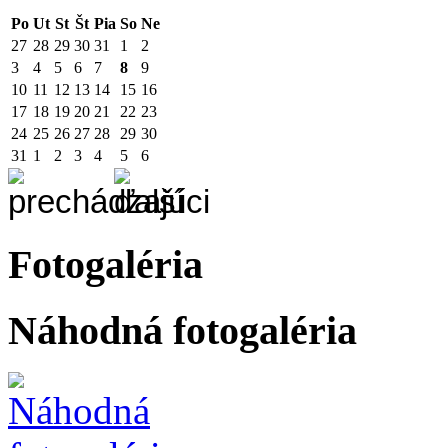
Po
Ut
St
Št
Pia
So
Ne
27
28
29
30
31
1
2
3
4
5
6
7
8
9
10
11
12
13
14
15
16
17
18
19
20
21
22
23
24
25
26
27
28
29
30
31
1
2
3
4
5
6
Fotogaléria
Náhodná fotogaléria