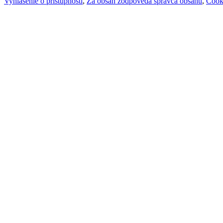
Vyhlásenie o prístupnosti
,
Za obsah zodpovedá správca obsahu
,
Cook